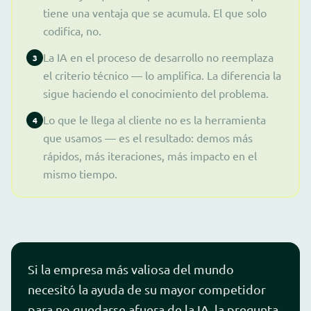
tiene una ventaja que se acumula. El que solo
codifica, no.
La IA en el proceso de desarrollo no reemplaza
3
el criterio técnico — lo amplifica. La diferencia la
sigue haciendo el conocimiento del problema.
Lo que le llega al cliente no es la herramienta
4
que usamos — es el resultado: demos más
rápidos, más iteraciones, más impacto en el
mismo tiempo.
Si la empresa más valiosa del mundo
necesitó la ayuda de su mayor competidor
para no quedarse afuera de la IA, la pregunta