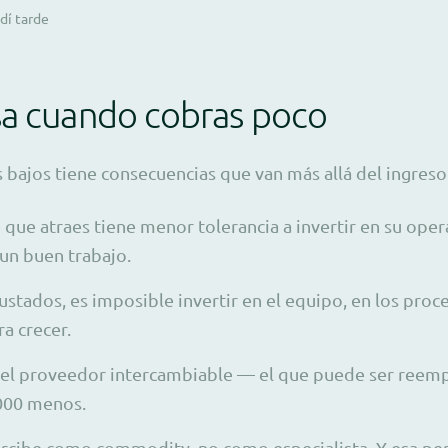
dí tarde
sa cuando cobras poco
s bajos tiene consecuencias que van más allá del ingres
e que atraes tiene menor tolerancia a invertir en su ope
 un buen trabajo.
stados, es imposible invertir en el equipo, en los proce
a crecer.
 el proveedor intercambiable — el que puede ser reem
000 menos.
ercibe como commodity, no como especialista. Y esa pe