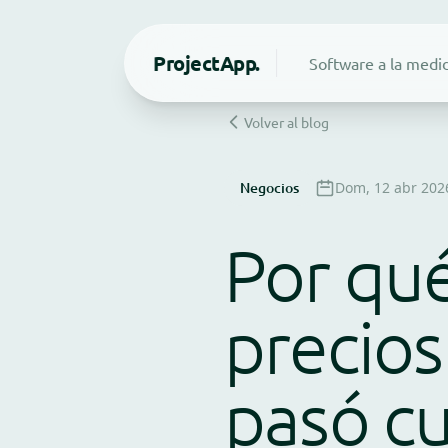
Project
App.
Software a la medi
Volver al blog
Negocios
Dom, 12 abr 202
Por qué
precios
pasó cu