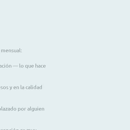
o mensual:
ración — lo que hace
sos y en la calidad
plazado por alguien
rcepción es muy