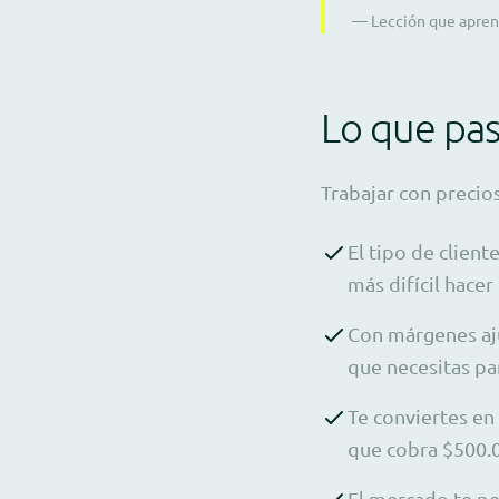
— Lección que apren
Lo que pa
Trabajar con precio
El tipo de client
más difícil hacer
Con márgenes aju
que necesitas par
Te conviertes en
que cobra $500.
El mercado te p