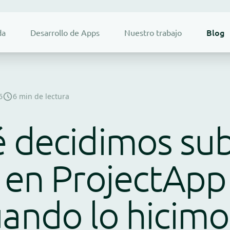
Blog
da
Desarrollo de Apps
Nuestro trabajo
6
6 min de lectura
 decidimos subi
 en ProjectApp
ando lo hicimo