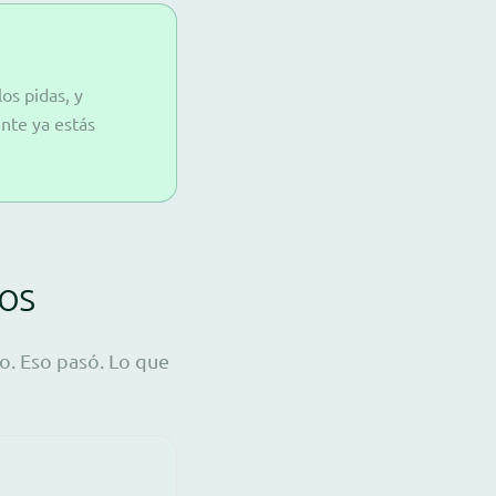
os pidas, y
nte ya estás
os
o. Eso pasó. Lo que