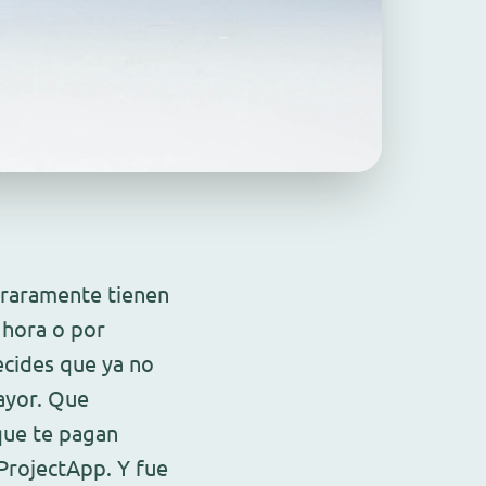
 raramente tienen
r hora o por
cides que ya no
ayor. Que
que te pagan
ProjectApp. Y fue