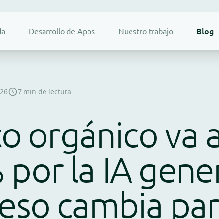
Blog
da
Desarrollo de Apps
Nuestro trabajo
026
7 min de lectura
ico orgánico va 
por la IA gener
eso cambia par