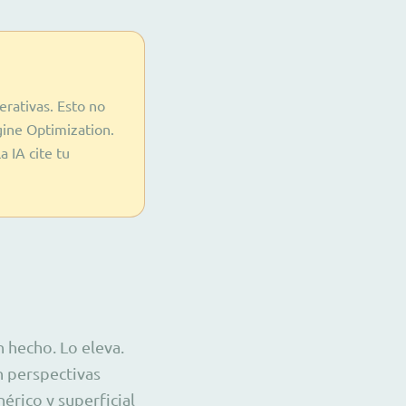
erativas. Esto no
gine Optimization.
 IA cite tu
 hecho. Lo eleva.
n perspectivas
nérico y superficial