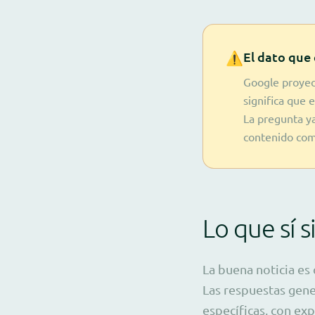
⚠️
El dato que
Google proyect
significa que
La pregunta ya
contenido com
Lo que sí 
La buena noticia es
Las respuestas gene
específicas, con exp