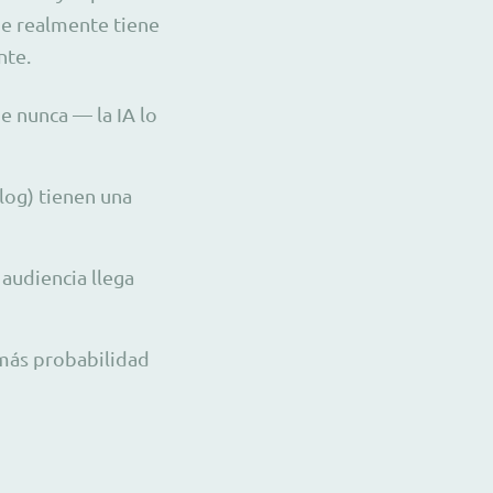
ue realmente tiene
nte.
e nunca — la IA lo
log) tienen una
 audiencia llega
 más probabilidad