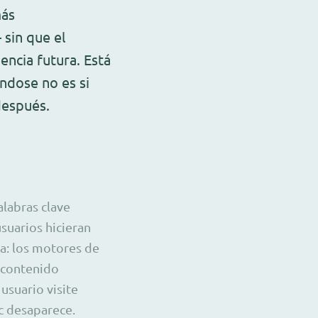
más
sin que el
encia futura. Está
ndose no es si
después.
alabras clave
suarios hicieran
a: los motores de
 contenido
usuario visite
lic desaparece.