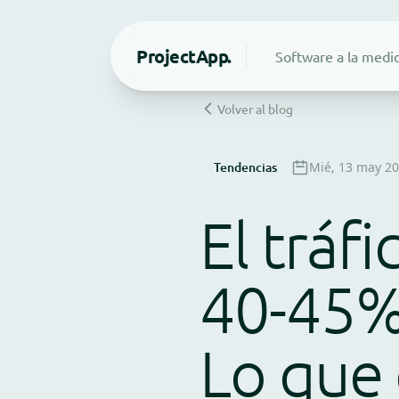
Project
App.
Software a la medi
Volver al blog
Tendencias
Mié, 13 may 2
El tráf
40-45% 
Lo que 