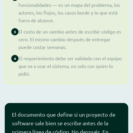
funcionalidades — es un mapa del problema, los
actores, los flujos, los casos borde y lo que está
fuera de alcance.
El costo de un cambio antes de escribir código es
3
cero. El mismo cambio después de entregar
puede costar semanas.
El requerimiento debe ser validado con el equipo
4
que va a usar el sistema, no solo con quien lo
pidió.
El documento que define si un proyecto de
software sale bien se escribe antes de la
primera línea de código. No después. En