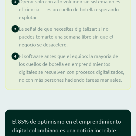
Operar solo con alto volumen sin sistema no es
2
eficiencia — es un cuello de botella esperando
explotar.
La señal de que necesitas digitalizar: si no
3
puedes tomarte una semana libre sin que el
negocio se desacelere.
El software antes que el equipo: la mayoría de
4
los cuellos de botella en emprendimientos
digitales se resuelven con procesos digitalizados,
no con más personas haciendo tareas manuales.
El 85% de optimismo en el emprendimiento
digital colombiano es una noticia increíble.