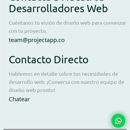
Desarrolladores Web
Cuéntanos tu visión de diseño web para comenzar
con tu proyecto.
Open contact form to e
team@projectapp.co
Contacto Directo
Hablemos en detalle sobre tus necesidades de
desarrollo web. ¡Conversa con nuestro equipo de
diseño web pronto!
Opens WhatsApp in a new window to 
Chatear
Chat 