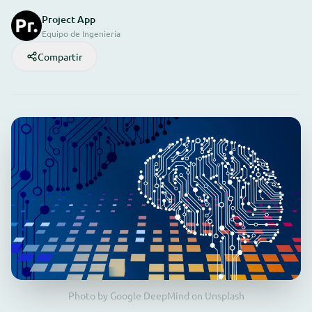
Project App
Equipo de Ingeniería
Compartir
Photo by Google DeepMind on Unsplash