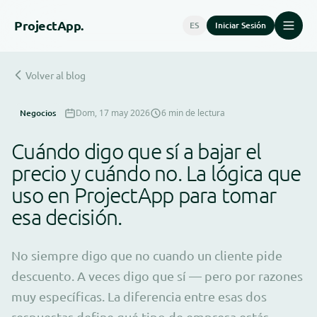
Project
App.
ES
Iniciar Sesión
Volver al blog
Negocios
Dom, 17 may 2026
6 min de lectura
Cuándo digo que sí a bajar el
precio y cuándo no. La lógica que
uso en ProjectApp para tomar
esa decisión.
No siempre digo que no cuando un cliente pide
descuento. A veces digo que sí — pero por razones
muy específicas. La diferencia entre esas dos
respuestas define qué tipo de empresa estás