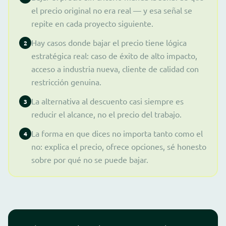
el precio original no era real — y esa señal se
repite en cada proyecto siguiente.
Hay casos donde bajar el precio tiene lógica
2
estratégica real: caso de éxito de alto impacto,
acceso a industria nueva, cliente de calidad con
restricción genuina.
La alternativa al descuento casi siempre es
3
reducir el alcance, no el precio del trabajo.
La forma en que dices no importa tanto como el
4
no: explica el precio, ofrece opciones, sé honesto
sobre por qué no se puede bajar.