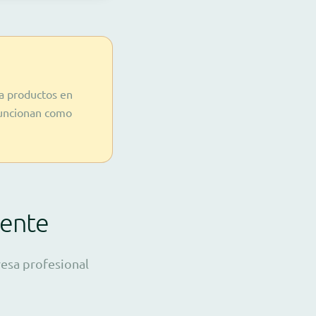
a productos en
funcionan como
rente
resa profesional