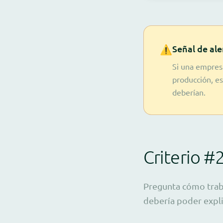
⚠️
Señal de ale
Si una empres
producción, e
deberían.
Criterio #
Pregunta cómo traba
debería poder expli