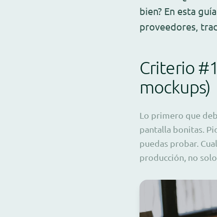
bien? En esta guí
proveedores, trad
Criterio #
mockups)
Lo primero que debe
pantalla bonitas. P
puedas probar. Cua
producción, no sol