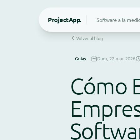
Project
App.
Software a la medi
Volver al blog
Guías
Dom, 22 mar 2026
Cómo El
Empres
Softwa