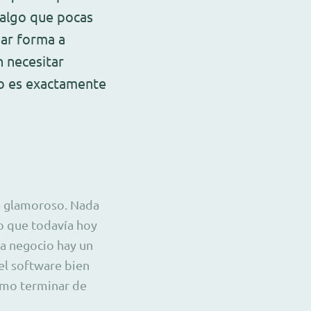
 algo que pocas
dar forma a
n necesitar
ño es exactamente
a glamoroso. Nada
go que todavía hoy
da negocio hay un
el software bien
como terminar de