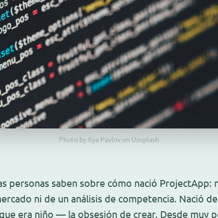
Photo by Ilya Pavlov on Unsplash
as personas saben sobre cómo nació ProjectApp: n
rcado ni de un análisis de competencia. Nació d
que era niño — la obsesión de crear. Desde muy 