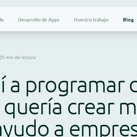
Blog
da
Desarrollo de Apps
Nuestro trabajo
5 min de lectura
í a programar 
 quería crear 
ayudo a empres