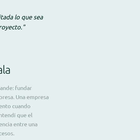
itada lo que sea
royecto."
ala
rande: fundar
presa. Una empresa
mento cuando
ntendí que el
encia entre una
cesos.