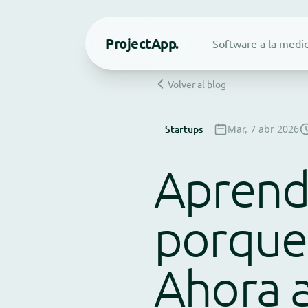
Project
App.
Software a la medi
Volver al blog
Startups
Mar, 7 abr 2026
Aprend
porque
Ahora 