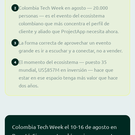
Colombia Tech Week en agosto — 20.000
2
personas — es el evento del ecosistema
colombiano que más concentra el perfil de
cliente y aliado que ProjectApp necesita ahora.
La forma correcta de aprovechar un evento
3
grande es ir a escuchar y a conectar, no a vender.
El momento del ecosistema — puesto 35
4
mundial, US$857M en inversión — hace que
estar en ese espacio tenga más valor que hace
dos años.
Colombia Tech Week el 10-16 de agosto en