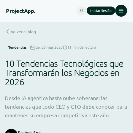
Project
App.
ES
Iniciar Sesión
Volver al blog
Tendencias
Jue, 26 mar 2026
11 min de lectura
10 Tendencias Tecnológicas que
Transformarán los Negocios en
2026
Desde IA agéntica hasta nube soberana: las
tendencias que todo CEO y CTO debe conocer para
mantener su empresa competitiva este año.
Project App