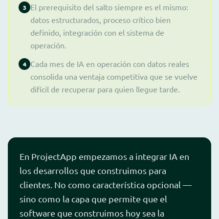
El prerequisito del salto siempre es el mismo:
3
datos estructurados, proceso crítico bien
definido, integración con el sistema de
operación.
Cada mes de IA en operación con datos reales
4
consolida una ventaja competitiva que se vuelve
difícil de recuperar para quien llegue tarde.
En ProjectApp empezamos a integrar IA en
los desarrollos que construimos para
clientes. No como característica opcional —
sino como la capa que permite que el
software que construimos hoy sea la