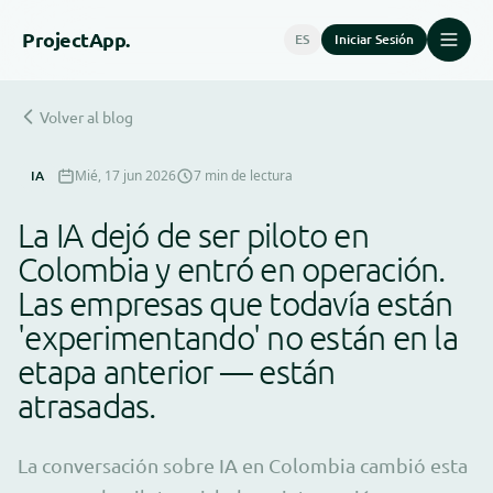
Project
App.
ES
Iniciar Sesión
Volver al blog
IA
Mié, 17 jun 2026
7 min de lectura
La IA dejó de ser piloto en
Colombia y entró en operación.
Las empresas que todavía están
'experimentando' no están en la
etapa anterior — están
atrasadas.
La conversación sobre IA en Colombia cambió esta