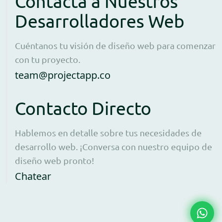
Contacta a Nuestros
Desarrolladores Web
Cuéntanos tu visión de diseño web para comenzar
con tu proyecto.
Open contact form to e
team@projectapp.co
Contacto Directo
Hablemos en detalle sobre tus necesidades de
desarrollo web. ¡Conversa con nuestro equipo de
diseño web pronto!
Opens WhatsApp in a new window to 
Chatear
Chat 