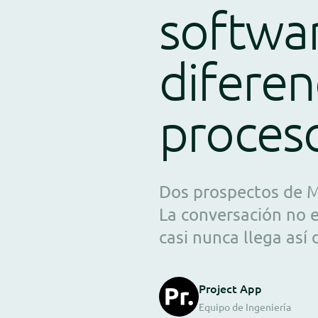
softwa
diferen
proceso
Dos prospectos de M
La conversación no 
casi nunca llega así 
Project App
Equipo de Ingeniería