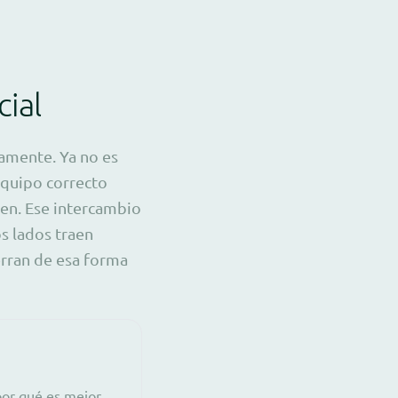
ial
amente. Ya no es
equipo correcto
bien. Ese intercambio
s lados traen
ierran de esa forma
por qué es mejor