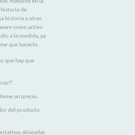
 más madurez en la
historia de
a historia a otras
tware como activo
lo a la medida, ya
ene que hacerlo.
to que hay que
uir?'.
tiene un precio.
lor del producto
ectativas alineadas