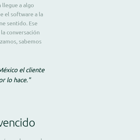
 llegue a algo
e el software a la
ene sentido. Ese
la conversación
lizamos, sabemos
éxico el cliente
r lo hace."
nvencido