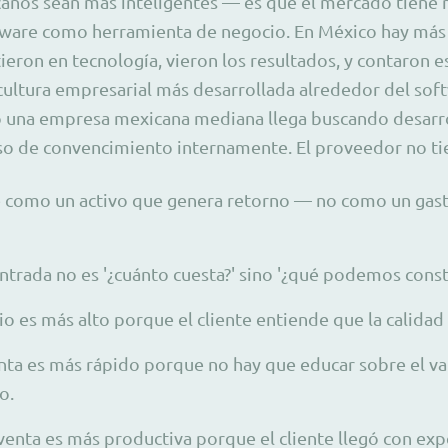
canos sean más inteligentes — es que el mercado tiene
tware como herramienta de negocio. En México hay más 
eron en tecnología, vieron los resultados, y contaron es
cultura empresarial más desarrollada alrededor del sof
o una empresa mexicana mediana llega buscando desarrol
so de convencimiento internamente. El proveedor no ti
ve como un activo que genera retorno — no como un gas
ntrada no es '¿cuánto cuesta?' sino '¿qué podemos constr
o es más alto porque el cliente entiende que la calidad 
nta es más rápido porque no hay que educar sobre el va
o.
-venta es más productiva porque el cliente llegó con exp