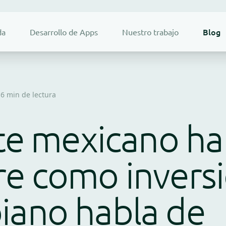
Blog
da
Desarrollo de Apps
Nuestro trabajo
6 min de lectura
nte mexicano ha
e como inversi
iano habla de