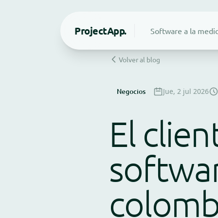
Project
App.
Software a la medi
Volver al blog
Negocios
Jue, 2 jul 2026
El clie
softwar
colomb