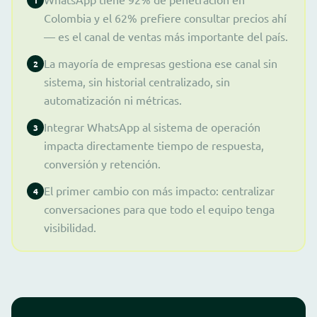
1
Colombia y el 62% prefiere consultar precios ahí
— es el canal de ventas más importante del país.
La mayoría de empresas gestiona ese canal sin
2
sistema, sin historial centralizado, sin
automatización ni métricas.
Integrar WhatsApp al sistema de operación
3
impacta directamente tiempo de respuesta,
conversión y retención.
El primer cambio con más impacto: centralizar
4
conversaciones para que todo el equipo tenga
visibilidad.