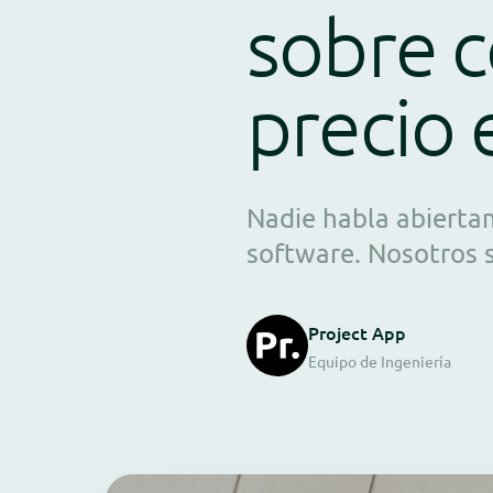
sobre 
precio 
Nadie habla abierta
software. Nosotros 
Project App
Equipo de Ingeniería