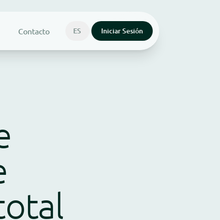
Contacto
ES
Iniciar Sesión
e
e
total