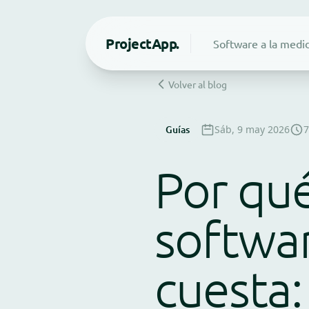
Project
App.
Software a la medi
Volver al blog
Guías
Sáb, 9 may 2026
7
Por qué
softwar
cuesta: